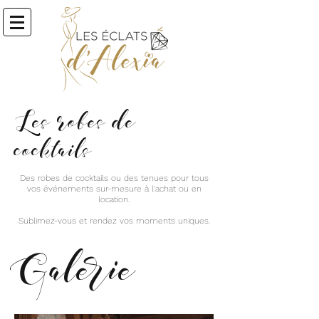
Les robes de
cocktails
Des robes de cocktails ou des tenues pour tous
vos événements sur-mesure à l'achat ou en
location.
Sublimez-vous et rendez vos moments uniques.
Galerie