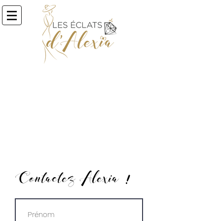
Alexia de Barbarin
06 62 31 15 48
leseclatsdalexia@gmail.com
Contactez Alexia !